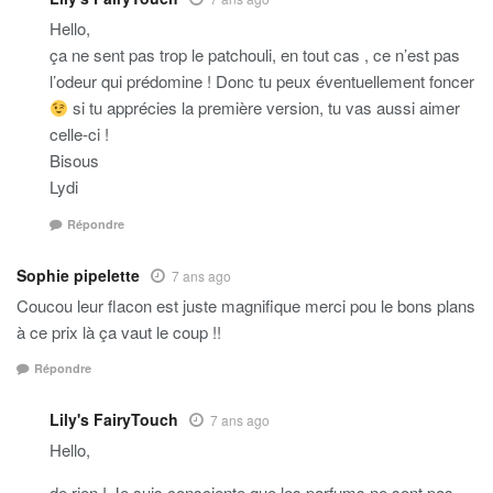
Hello,
ça ne sent pas trop le patchouli, en tout cas , ce n’est pas
l’odeur qui prédomine ! Donc tu peux éventuellement foncer
si tu apprécies la première version, tu vas aussi aimer
celle-ci !
Bisous
Lydi
Répondre
Sophie pipelette
7 ans ago
Coucou leur flacon est juste magnifique merci pou le bons plans
à ce prix là ça vaut le coup !!
Répondre
Lily's FairyTouch
7 ans ago
Hello,
de rien ! Je suis consciente que les parfums ne sont pas