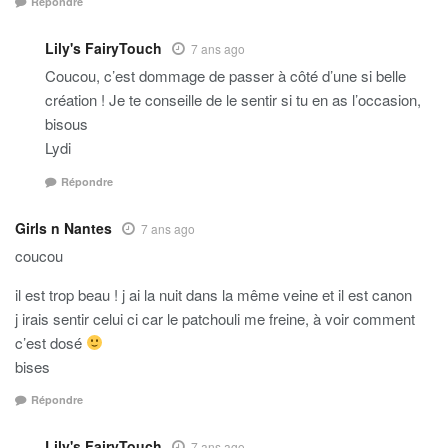
Répondre
Lily's FairyTouch
7 ans ago
Coucou, c’est dommage de passer à côté d’une si belle
création ! Je te conseille de le sentir si tu en as l’occasion,
bisous
Lydi
Répondre
Girls n Nantes
7 ans ago
coucou
il est trop beau ! j ai la nuit dans la même veine et il est canon
j irais sentir celui ci car le patchouli me freine, à voir comment
c’est dosé
bises
Répondre
Lily's FairyTouch
7 ans ago