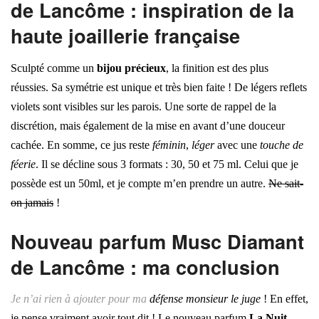
de Lancôme : inspiration de la
haute joaillerie française
Sculpté comme un
bijou précieux
, la finition est des plus
réussies. Sa symétrie est unique et très bien faite ! De légers reflets
violets sont visibles sur les parois. Une sorte de rappel de la
discrétion, mais également de la mise en avant d’une douceur
cachée. En somme, ce jus reste
féminin
,
léger
avec une
touche de
féerie
. Il se décline sous 3 formats : 30, 50 et 75 ml. Celui que je
possède est un 50ml, et je compte m’en prendre un autre.
Ne sait-
on jamais
!
Nouveau parfum Musc Diamant
de Lancôme : ma conclusion
Je n’ai rien à ajouter pour ma
défense monsieur le juge
! En effet,
je pense vraiment avoir tout dit ! Le nouveau parfum
La Nuit