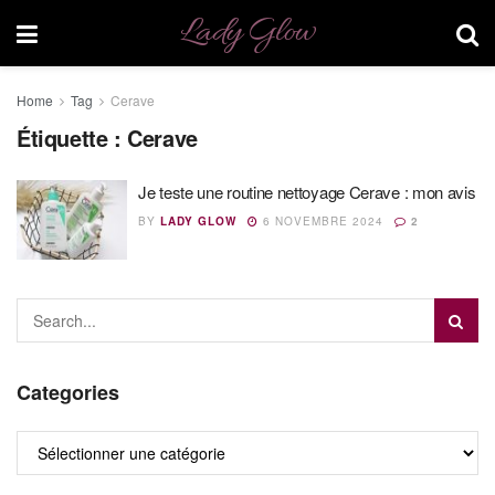
Lady Glow
Home
Tag
Cerave
Étiquette :
Cerave
Je teste une routine nettoyage Cerave : mon avis
BY
LADY GLOW
6 NOVEMBRE 2024
2
Categories