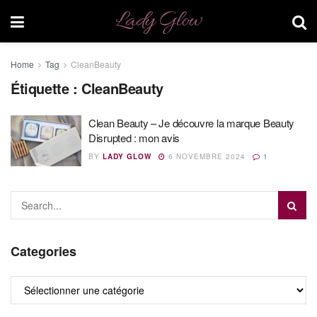
Lady Glow
Home
Tag
CleanBeauty
Étiquette :
CleanBeauty
Clean Beauty – Je découvre la marque Beauty
Disrupted : mon avis
BY
LADY GLOW
6 NOVEMBRE 2024
1
Categories