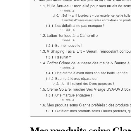
Huile Anti-eau : mon allié pour mes rituels de soin
6
Soin « anti-lourdeurs » par excellence, cette huile 
Enrichie d’huiles essentielles et d’extraits de plant
Les détails à ne pas manquer !
6
Lotion Tonique à la Camomille
6
Bonne nouvelle !
V Shaping Facial Lift – Sérum remodelant contour
Résultat ?
Coffret Crème de jeunesse des mains & Baume à lè
6
Une crème à avoir dans son sac toute l’année
Baume à lèvres réparateur
Un fini naturel, des lèvres pulpeuses !
Crème Solaire Toucher Sec Visage UVA/UVB 50+
Une marque engagée !
6
Mes produits soins Clarins préférés : des produits q
C’étaient mes produits soins Clarins préférés, qu