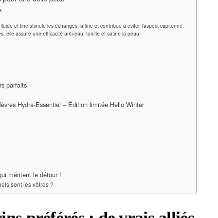
s
fluide et fine stimule les échanges, affine et contribue à éviter l’aspect capitonné.
es, elle assure une efficacité anti-eau, tonifie et satine la peau.
s parfaits
vres Hydra-Essentiel – Édition limitée Hello Winter
ui méritent le détour !
els sont les vôtres ?