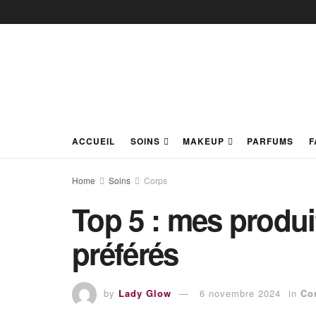
ACCUEIL
SOINS
MAKEUP
PARFUMS
F
Home
Soins
Corps
Top 5 : mes produi
préférés
by
Lady Glow
6 novembre 2024
in
Co