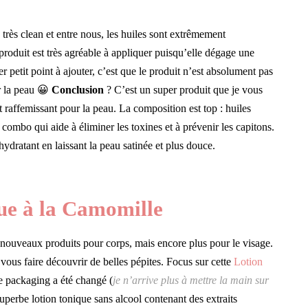
n très clean et entre nous, les huiles sont extrêmement
produit est très agréable à appliquer puisqu’elle dégage une
r petit point à ajouter, c’est que le produit n’est absolument pas
ur la peau 😀
Conclusion
? C’est un super produit que je vous
 raffemissant pour la peau. La composition est top : huiles
 combo qui aide à éliminer les toxines et à prévenir les capitons.
 hydratant en laissant la peau satinée et plus douce.
ue à la Camomille
 nouveaux produits pour corps, mais encore plus pour le visage.
ous faire découvrir de belles pépites. Focus sur cette
Lotion
 le packaging a été changé (
je n’arrive plus à mettre la main sur
superbe lotion tonique sans alcool contenant des extraits