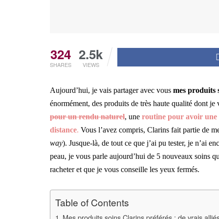
324
2.5k
SHARES
VIEWS
Aujourd’hui, je vais partager avec vous
mes produits 
énormément, des produits de très haute qualité dont je v
pour un rendu naturel
, une
routine pour avoir une 
distance
.
Vous l’avez compris, Clarins fait partie de m
way
). Jusque-là, de tout ce que j’ai pu tester, je n’ai 
peau, je vous parle aujourd’hui de 5 nouveaux soins qui
racheter et que je vous conseille les yeux fermés.
Table of Contents
Mes produits soins Clarins préférés : de vrais alli