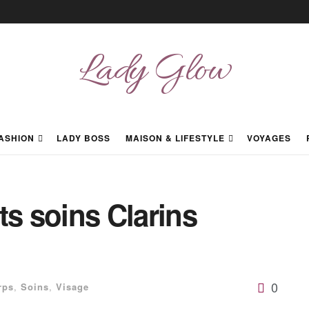
Lady Glow
ASHION
LADY BOSS
MAISON & LIFESTYLE
VOYAGES
ts soins Clarins
0
rps
,
Soins
,
Visage