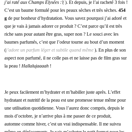
j’ai raté aux Champs Élysées :'(
). Et depuis, je l’ai racheté 3 fois !
C’est un baume formulé pour les peaux sèches et très sèches.
454
g
de pur bonheur d’hydratation. Vous savez pourquoi j’ai adoré et
que je vais à jamais adorer ce produit ? C’est parce qu’il est très
riche sans pour autant être gras, super non ? Le souci avec les
baumes parfumés, c’est que l’odeur tourne au bout d’un moment
(
j’adore un parfum léger et subtile quand même
). En plus de son
aspect non parfumé, il ne colle pas et ne laisse pas de film gras sur
la peau !
Hallalujaaaah
!
–
Je peux facilement m’hydrater et m’habiller juste après. L’effet
hydratant et nutritif de la peau est une promesse tenue même pour
une utilisation quotidienne. Vous l’aurez donc compris, depuis le
mois d’octobre, je n’arrive plus à me passer de ce produit,
automne comme hiver, c’est un vrai indispensable. Il me suivra
même en déplacements. Je vais m’acheter le petit format pour les