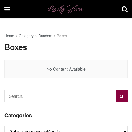
Lady Glow
Home
Category
Random
Boxes
Boxes
No Content Available
Categories